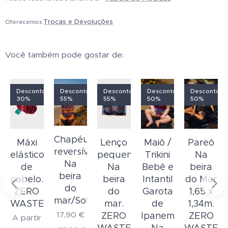
Trocas e Devoluções
Oferecemos
Você também pode gostar de:
o
Desconto
Desconto
Desconto
Desconto
Desconto
30%
55%
55%
50%
50%
Chapéu
o
Máxi
Lenço
Maiô /
Pareô
reversível
elástico
pequeno
Trikini
Na
Na
a
de
Na
Bebê e
beira
beira
cabelo.
beira
Intantil
do Mar
do
ZERO
do
Garota
1,65 x
mar/Solar
WASTE
mar.
de
1,34m.
17,90
€
ZERO
Ipanema
ZERO
A partir