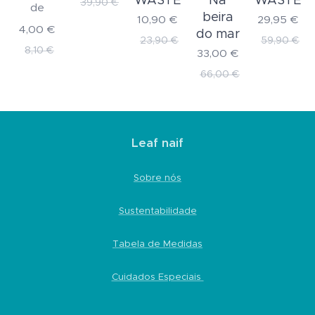
WASTE
Na
WASTE
39,90
€
de
beira
10,90
€
29,95
€
4,00
€
do mar
23,90
€
59,90
€
8,10
€
33,00
€
66,00
€
Leaf naif
Sobre nós
Sustentabilidade
Tabela de Medidas
Cuidados Especiais