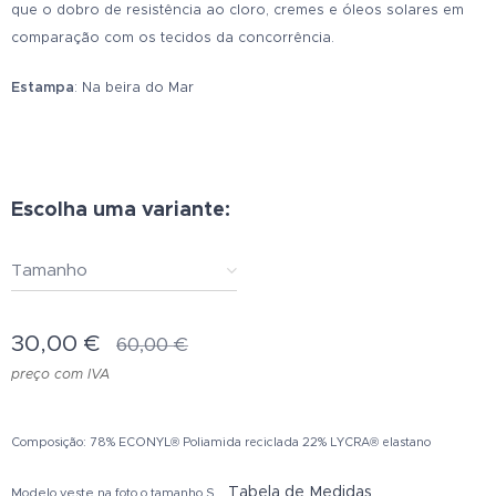
que o dobro de resistência ao cloro, cremes e óleos solares em
comparação com os tecidos da concorrência.
Estampa
: Na beira do Mar
Escolha uma variante:
Tamanho
30,00
€
60,00
€
preço com IVA
Composição: 78% ECONYL® Poliamida reciclada 22% LYCRA® elastano
Tabela de Medidas
Modelo veste na foto o tamanho S.