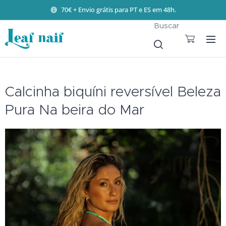
70€ + Envio grátis para PT e ES em 48h.
Buscar
Calcinha biquíni reversível Beleza
Pura Na beira do Mar