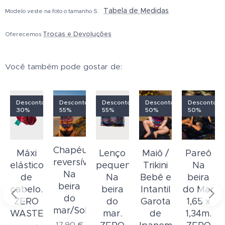
Tabela de Medidas
Modelo veste na foto o tamanho S.
Trocas e Devoluções
Oferecemos
Você também pode gostar de:
o
Desconto
Desconto
Desconto
Desconto
Desconto
30%
55%
55%
50%
50%
Chapéu
o
Máxi
Lenço
Maiô /
Pareô
reversível
elástico
pequeno
Trikini
Na
Na
a
de
Na
Bebê e
beira
beira
cabelo.
beira
Intantil
do Mar
do
ZERO
do
Garota
1,65 x
mar/Solar
WASTE
mar.
de
1,34m.
17,90
€