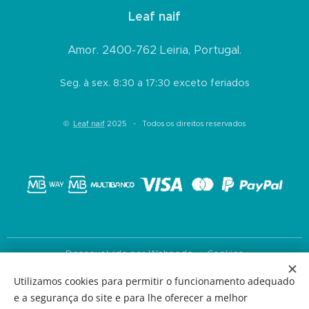
Leaf naif
Amor. 2400-762 Leiria, Portugal.
Seg. à sex. 8:30 a 17:30 exceto feriados
©
Leaf naif
2025 - Todos os direitos reservados
Desenvolvido por
Webnode
Cookies
Utilizamos cookies para permitir o funcionamento adequado
Idiomas
e a segurança do site e para lhe oferecer a melhor
Português
English