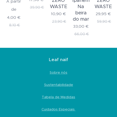
ZERO
Ipanema
ZERO
A partir
WASTE
Na
WASTE
39,90
€
de
beira
10,90
€
29,95
€
4,00
€
do mar
23,90
€
59,90
€
8,10
€
33,00
€
66,00
€
Leaf naif
Sobre nós
Sustentabilidade
Tabela de Medidas
Cuidados Especiais