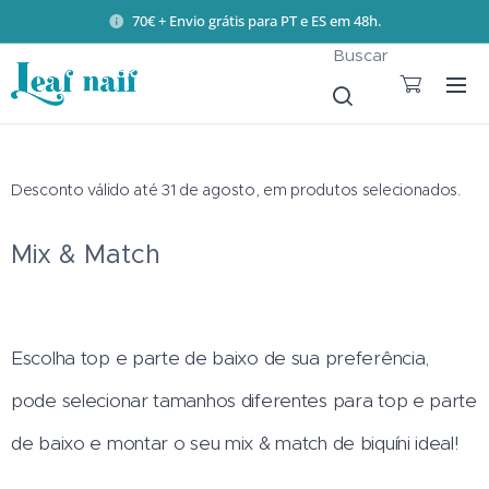
70€ + Envio grátis para PT e ES em 48h.
Buscar
Desconto válido até 31 de agosto, em produtos selecionados.
Mix & Match
Escolha top e parte de baixo de sua preferência,
pode selecionar tamanhos diferentes para top e parte
de baixo e montar o seu mix & match de biquíni ideal!