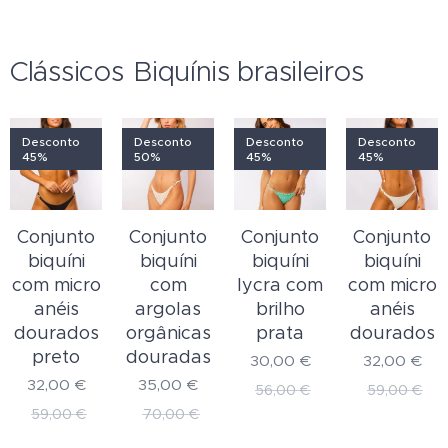
Clássicos
Biquínis brasileiros
Desconto
Desconto
Desconto
Desconto
45%
50%
45%
45%
Conjunto
Conjunto
Conjunto
Conjunto
biquíni
biquíni
biquíni
biquíni
com micro
com
lycra com
com micro
anéis
argolas
brilho
anéis
dourados
orgânicas
prata
dourados
preto
douradas
30,00
€
32,00
€
32,00
€
35,00
€
56,00
€
59,00
€
59,00
€
70,00
€