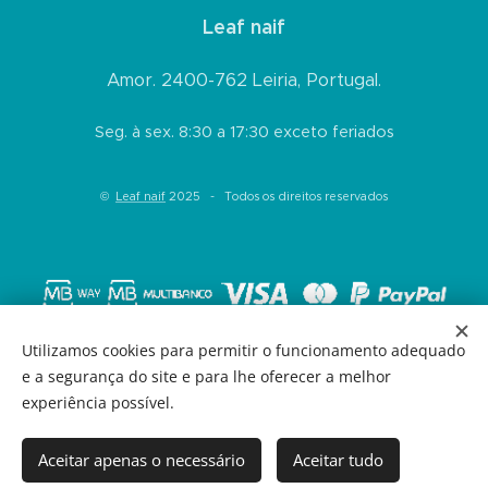
Leaf naif
Amor. 2400-762 Leiria, Portugal.
Seg. à sex. 8:30 a 17:30 exceto feriados
©
Leaf naif
2025 - Todos os direitos reservados
Utilizamos cookies para permitir o funcionamento adequado
e a segurança do site e para lhe oferecer a melhor
experiência possível.
Desenvolvido por
Webnode
Cookies
Idiomas
Aceitar apenas o necessário
Aceitar tudo
Português
English