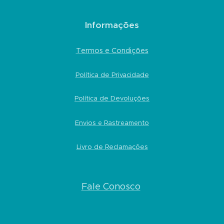
Informações
Termos e Condições
Política de Privacidade
Política de Devoluções
Envios e Rastreamento
Livro de Reclamações
Fale Conosco