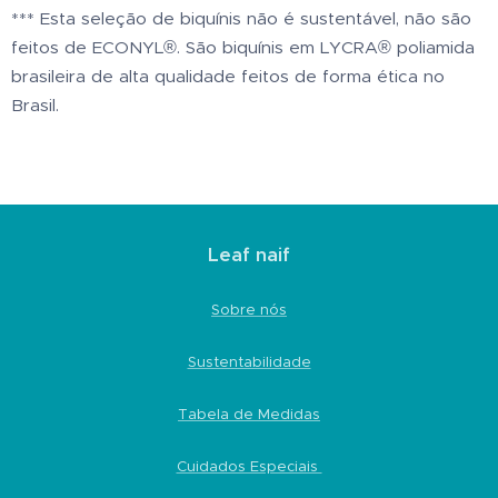
*** Esta seleção de biquínis não é sustentável, não são
feitos de ECONYL®️. São biquínis em LYCRA®️ poliamida
brasileira de alta qualidade feitos de forma ética no
Brasil.
Leaf naif
Sobre nós
Sustentabilidade
Tabela de Medidas
Cuidados Especiais