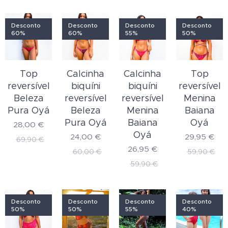
Desconto
Desconto
Desconto
Desconto
60%
60%
55%
50%
Top
Calcinha
Calcinha
Top
reversível
biquíni
biquíni
reversível
Beleza
reversível
reversível
Menina
Pura Oyá
Beleza
Menina
Baiana
Pura Oyá
Baiana
Oyá
28,00
€
Oyá
24,00
€
29,95
€
69,90
€
26,95
€
60,00
€
59,90
€
59,90
€
Desconto
Desconto
Desconto
Desconto
50%
50%
55%
40%