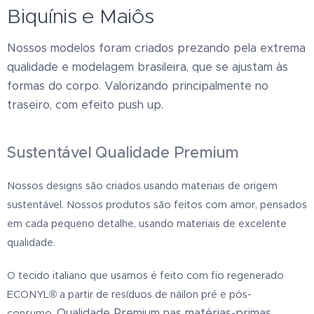
Biquínis e Maiôs
Nossos modelos foram criados prezando pela extrema
qualidade e modelagem brasileira, que se ajustam às
formas do corpo. Valorizando principalmente no
traseiro, com efeito push up.
Sustentável Qualidade Premium
Nossos designs são criados usando materiais de origem
sustentável. Nossos produtos são feitos com amor, pensados
em cada pequeno detalhe, usando materiais de excelente
qualidade.
O tecido italiano que usamos é feito com fio regenerado
ECONYL® a partir de resíduos de náilon pré e pós-
Qualidade Premium nas matérias-primas,
consumo.