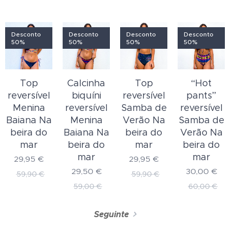
Desconto
Desconto
Desconto
Desconto
50%
50%
50%
50%
Top
Calcinha
Top
“Hot
reversível
biquíni
reversível
pants”
Menina
reversível
Samba de
reversível
Baiana Na
Menina
Verão Na
Samba de
beira do
Baiana Na
beira do
Verão Na
mar
beira do
mar
beira do
mar
mar
29,95
€
29,95
€
29,50
€
30,00
€
59,90
€
59,90
€
59,00
€
60,00
€
Seguinte