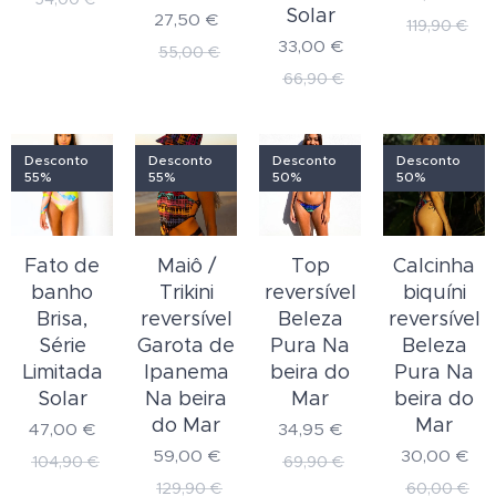
Solar
27,50
€
119,90
€
33,00
€
55,00
€
66,90
€
Desconto
Desconto
Desconto
Desconto
55%
55%
50%
50%
Fato de
Maiô /
Top
Calcinha
banho
Trikini
reversível
biquíni
Brisa,
reversível
Beleza
reversível
Série
Garota de
Pura Na
Beleza
Limitada
Ipanema
beira do
Pura Na
Solar
Na beira
Mar
beira do
do Mar
Mar
47,00
€
34,95
€
59,00
€
30,00
€
104,90
€
69,90
€
129,90
€
60,00
€