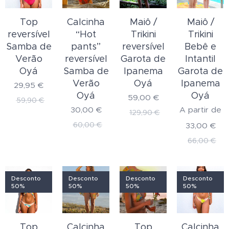
Top
Calcinha
Maiô /
Maiô /
reversível
“Hot
Trikini
Trikini
Samba de
pants”
reversível
Bebê e
Verão
reversível
Garota de
Intantil
Oyá
Samba de
Ipanema
Garota de
Verão
Oyá
Ipanema
29,95
€
Oyá
Oyá
59,00
€
59,90
€
30,00
€
A partir de
129,90
€
60,00
€
33,00
€
66,00
€
Desconto
Desconto
Desconto
Desconto
50%
50%
50%
50%
Top
Calcinha
Top
Calcinha