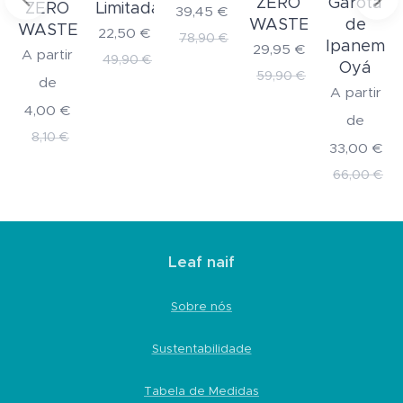
ZERO
Garota
ZERO
Limitada
39,45
€
WASTE
de
WASTE
22,50
€
78,90
€
Ipanema
29,95
€
A partir
49,90
€
Oyá
59,90
€
de
A partir
4,00
€
de
8,10
€
33,00
€
66,00
€
Leaf naif
Sobre nós
Sustentabilidade
Tabela de Medidas