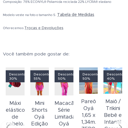
Composição: 78% ECONYL® Poliamida reciclada 22% LYCRA® elastano
Tabela de Medidas
Modelo veste na foto o tamanho S.
Trocas e Devoluções
Oferecemos
Você também pode gostar de:
o
Desconto
Desconto
Desconto
Desconto
Desconto
30%
55%
50%
50%
40%
Pareô
Maiô /
o
Máxi
Mini
Macacão/Calça
Oyá
Trikini
elástico
Shorts
Série
1,65 x
Bebê e
a
de
Oyá
Limitada
1,34m.
Intantil
cabelo.
Edição
Oyá