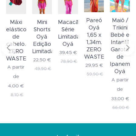
Pareô
Maiô /
o
Máxi
Mini
Macacão/Calça
Oyá
Trikini
elástico
Shorts
Série
1,65 x
Bebê e
a
de
Oyá
Limitada
1,34m.
Intantil
cabelo.
Edição
Oyá
ZERO
Garota
ZERO
Limitada
39,45
€
WASTE
de
WASTE
22,50
€
78,90
€
Ipanema
29,95
€
A partir
49,90
€
Oyá
59,90
€
de
A partir
4,00
€
de
8,10
€
33,00
€
66,00
€