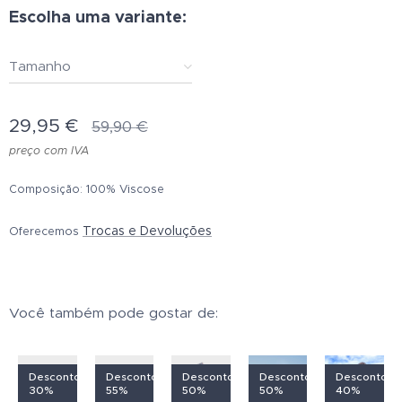
Escolha uma variante:
Tamanho
29,95
€
59,90
€
preço com IVA
Composição:
100% Viscose
Trocas e Devoluções
Oferecemos
Você também pode gostar de:
o
Desconto
Desconto
Desconto
Desconto
Desconto
30%
55%
50%
50%
40%