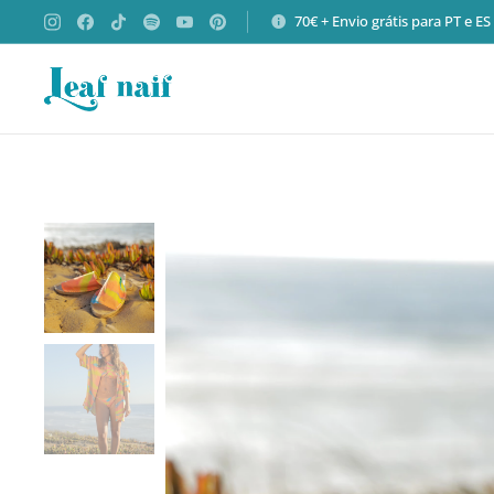
70€ + Envio grátis para PT e E