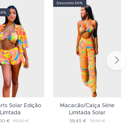
Desconto 50%
40%
orts Solar Edição
Macacão/Calça Série
Limtada
Limitada Solar
00
€
39,45
€
49,90
€
78,90
€