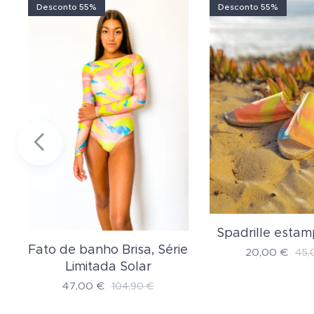
Desconto 55%
Desconto 55%
Spadrille estam
.
Fato de banho Brisa, Série
20,00
€
45,
Limitada Solar
47,00
€
104,90
€