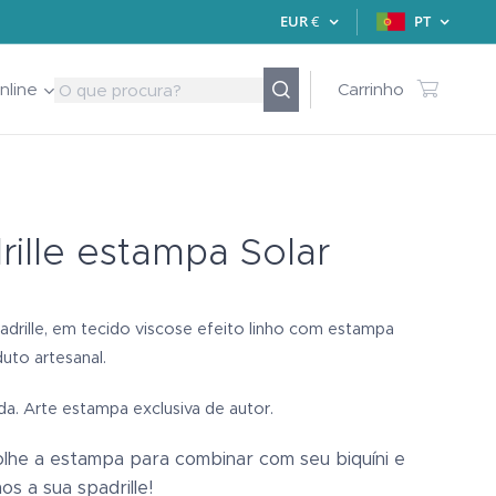
EUR
€
PT
nline
Carrinho
rille estampa Solar
adrille, em tecido viscose efeito linho com estampa
duto artesanal.
ada. Arte estampa exclusiva de autor.
lhe a estampa para combinar com seu biquíni e
s a sua spadrille!