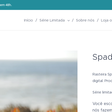
S em 48h.
Início
Série Limitada
Sobre nós
Loja o
Spad
Rasteira Sp
digital. Pro
Série limit
Você esco
nós fazemo