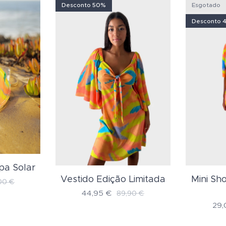
Desconto 50%
Esgotado
Desconto 
pa Solar
Vestido Edição Limitada
Mini Sh
00
€
44,95
€
89,90
€
29,