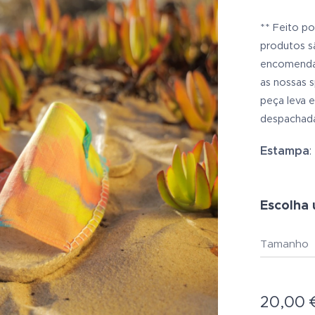
** Feito p
produtos s
encomenda.
as nossas 
peça leva e
despachad
Estampa
:
Escolha 
Tamanho
20,00