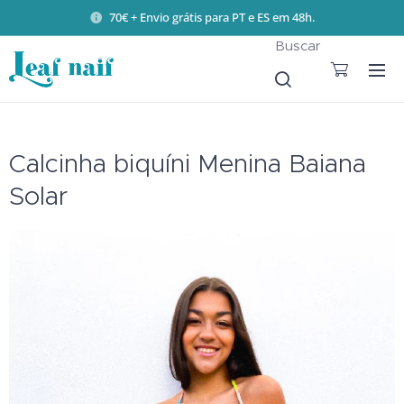
70€ + Envio grátis para PT e ES em 48h.
Buscar
Calcinha biquíni Menina Baiana
Solar