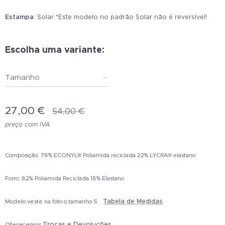
Estampa
: Solar *Este modelo no padrão Solar não é reversível!
Escolha uma variante:
Tamanho
27,00
€
54,00
€
preço com IVA
Composição: 78% ECONYL® Poliamida reciclada 22% LYCRA® elastano
Forro: 82% Poliamida Reciclada 18% Elastano
Tabela de Medidas
Modelo veste na foto o tamanho S.
Trocas e Devoluções
Oferecemos