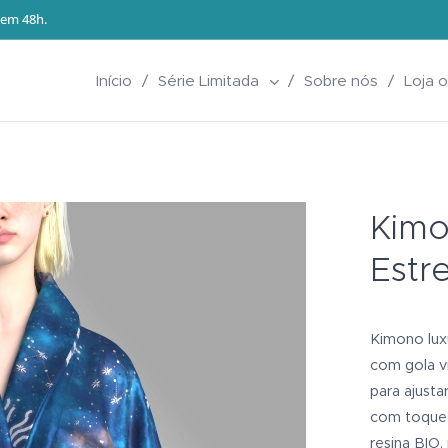
S em 48h.
Início
Série Limitada
Sobre nós
Loja o
Kimo
Estr
Kimono lux
com gola v
para ajusta
com toque 
resina BIO,