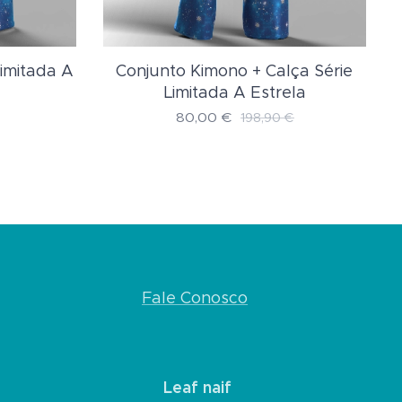
Limitada A
Conjunto Kimono + Calça Série
Limitada A Estrela
80,00
€
198,90
€
Fale Conosco
Leaf naif