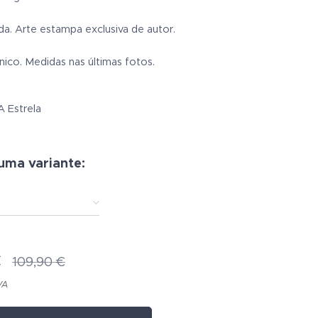
ada. Arte estampa exclusiva de autor.
ico. Medidas nas últimas fotos.
A Estrela
uma variante:
€
109,90
€
VA