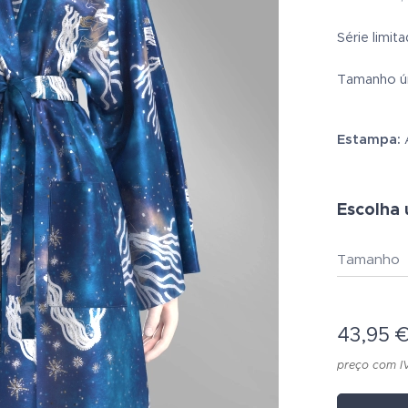
Série limit
Tamanho ún
Estampa:
Escolha 
Tamanho
43,95
preço com I