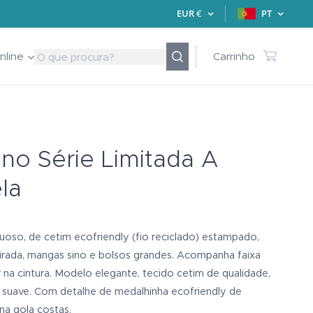
EUR
€
PT
nline
Carrinho
no Série Limitada A
ela
uoso, de cetim ecofriendly (fio reciclado) estampado,
irada, mangas sino e bolsos grandes. Acompanha faixa
r na cintura. Modelo elegante, tecido cetim de qualidade,
suave. Com detalhe de medalhinha ecofriendly de
 na gola costas.