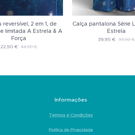
reversível, 2 em 1, de
Calça pantalona Série 
ie limitada A Estrela & A
Estrela
Força
39,95
€
99,90
€
22,50
€
44,90
€
Informações
Termos e Condições
Política de Privacidade