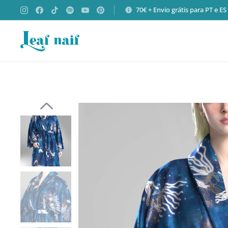
70€ + Envio grátis para PT e E