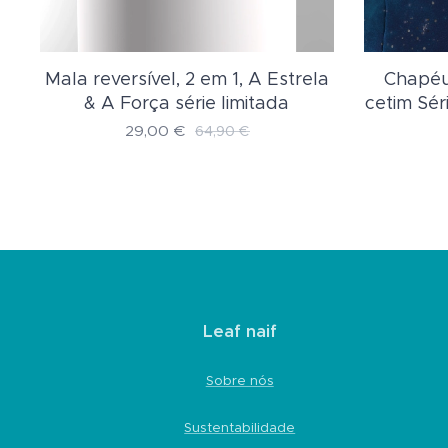
Mala reversível, 2 em 1, A Estrela
Chapéu 
&
& A Força série limitada
cetim Sér
29,00
€
64,90
€
Leaf naif
Sobre nós
Sustentabilidade