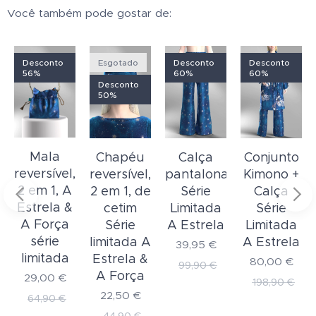
Você também pode gostar de:
Desconto
Esgotado
Desconto
Desconto
56%
60%
60%
Desconto
50%
Mala
Chapéu
Calça
Conjunto
reversível,
reversível,
pantalona
Kimono +
2 em 1, A
2 em 1, de
Série
Calça
Estrela &
cetim
Limitada
Série
A Força
Série
A Estrela
Limitada
série
limitada A
A Estrela
39,95
€
limitada
Estrela &
80,00
€
99,90
€
A Força
29,00
€
198,90
€
22,50
€
64,90
€
44,90
€